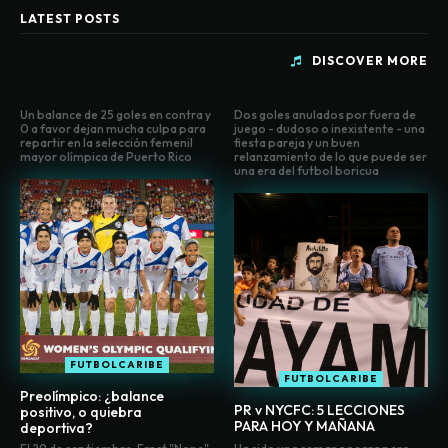
LATEST POSTS
DISCOVER MORE
Un balance de 25 goles en contra y
Dos goles anulados por fuera de
0 a favor dejan mucha culpa para
juego - dudoso o inexistente - una
repartir en la selección femenil
fiesta pareja y un buen
mayor olímpica de Puerto Rico
relanzamiento de lo que puede ser
una era del futbol boricua
FUTBOLCARIBE
FUTBOLCARIBE
Preolímpico: ¿balance
PR v NYCFC: 5 LECCIONES
positivo, o quiebra
PARA HOY Y MAÑANA
deportiva?