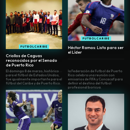
FUTBOLCARIBE
FUTBOLCARIBE
Héctor Ramos: Listo para ser
el Líder
Criollos de Caguas
reconocidos por el Senado
de Puerto Rico
El domingo 8 de marzo, histórico
la Federación de Futbol de Puerto
para el fútbol de Estados Unidos,
Rico celebra una reunión con
fue igualmente importante para el
emisarios de FIFA y Concacaf para
fútbol del Caribe y de Puerto Rico.
definir el destino del futbol
profesional boricua.