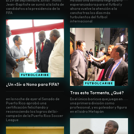
El 29 de septiembre, Ernst "Nono"
Ha sido una semana negra pero
Jean-Baptiste se sumó a la lista de
esperanzadora para el futbol y
candidatos a la presidencia de la
ahora vuelve la atención a la
FIFA
cancha tras los días más
turbulentos del futbol
internacional
FUTBOLCARIBE
FUTBOLCARIBE
¿Un «Sí» a Nono para FIFA?
Tras esta Tormenta, ¿Qué?
en la noche de ayer el Senado de
Es el único boricua que juega en
Puerto Rico aprobó una
una primera división como
certificación felicitando y
profesional, y es goleador y figura
reconociendo los logros del bi-
en el Isidro Metapán
campeón de la Puerto Rico Soccer
League