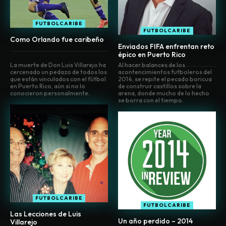
FUTBOLCARIBE
FUTBOLCARIBE
Como Orlando fue caribeño
Enviados FIFA enfrentan reto
épico en Puerto Rico
La muerte de Don Luis Villarejo ha
Al hacer balances de los
cercenado un pedazo de todos los
acontencimientos futboleros del
que están vinculados con el fútbol
2014, se repite el pecado boricua
en Puerto Rico, aún si no lo
de construir castillos sobre la
conocieron personalmente.
arena, donde mucho de lo hecho
se borra con el tiempo.
FUTBOLCARIBE
FUTBOLCARIBE
Las Lecciones de Luis
Un año perdido – 2014
Villarejo