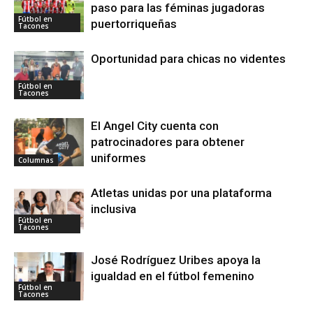
paso para las féminas jugadoras
Fútbol en
puertorriqueñas
Tacones
Oportunidad para chicas no videntes
Fútbol en
Tacones
El Angel City cuenta con
patrocinadores para obtener
uniformes
Columnas
Atletas unidas por una plataforma
inclusiva
Fútbol en
Tacones
José Rodríguez Uribes apoya la
igualdad en el fútbol femenino
Fútbol en
Tacones