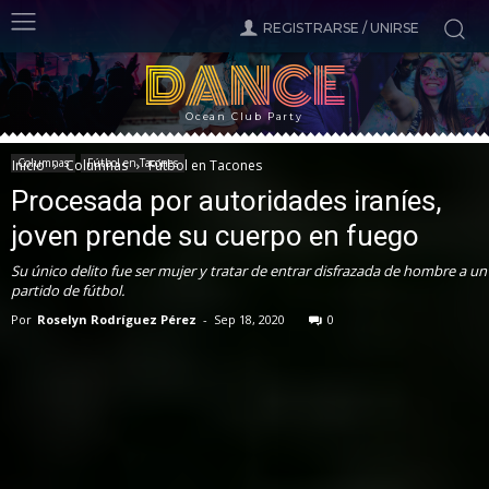
REGISTRARSE / UNIRSE
DANCE
Ocean Club Party
Columnas
Fútbol en Tacones
Inicio
Columnas
Fútbol en Tacones
Procesada por autoridades iraníes,
joven prende su cuerpo en fuego
Su único delito fue ser mujer y tratar de entrar disfrazada de hombre a un
partido de fútbol.
Por
Roselyn Rodríguez Pérez
-
Sep 18, 2020
0