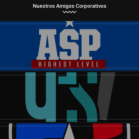
Nuestros Amigos Corporativos