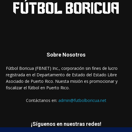
Sobre Nosotros
Fútbol Boricua (FBNET) Inc., corporación sin fines de lucro
registrada en el Departamento de Estado del Estado Libre
Asociado de Puerto Rico. Nuesta misión es promocionar y
fiscalizar el fútbol en Puerto Rico.
Contáctanos en:
admin@futbolboricua.net
¡Síguenos en nuestras redes!