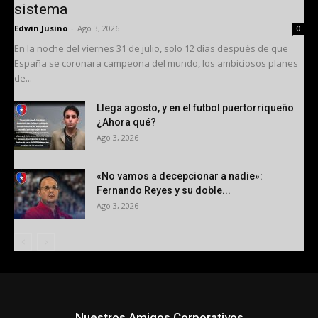
sistema
Edwin Jusino
-
Ago 3, 2026
0
En la noche del viernes 31 de julio, solo 12 días después de que
España se coronara campeona del mundo, los ambiciosos planes
de...
Llega agosto, y en el futbol puertorriqueño
¿Ahora qué?
Ago 3, 2026
«No vamos a decepcionar a nadie»:
Fernando Reyes y su doble...
Ago 3, 2026
Nuestros Amigos Corporativos