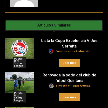
Artículos Similares
Lista la Copa Excelencia V Joe
Serralta
Comunicados Redacción
Puerto
Rico
Leer más
Soccer
League
Renovada la sede del club de
fútbol Quintana
Lilybeth Villegas Gómez
Puerto
Rico
Leer más
Soccer
League