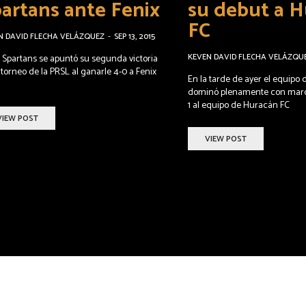
artans ante Fenix
su debut a 
FC
N DAVID FLECHA VELÁZQUEZ
-
SEP 13, 2015
KEVEN DAVID FLECHA VELÁZQU
 Spartans se apuntó su segunda victoria
 torneo de la PRSL al ganarle 4-0 a Fenix
En la tarde de ayer el equipo
dominó plenamente con marca
1 al equipo de Huracán FC
VIEW POST
VIEW POST