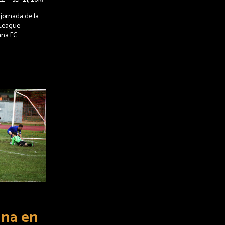
 jornada de la
 League
ana FC
ana en