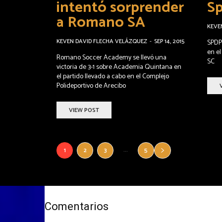
intentó sorprender
Sp
a Romano SA
KEVE
KEVEN DAVID FLECHA VELÁZQUEZ
-
SEP 14, 2015
SPDP
en el
Romano Soccer Academy se llevó una
SC
victoria de 3-1 sobre Academia Quintana en
el partido llevado a cabo en el Complejo
Polideportivo de Arecibo
VIEW POST
...
1
2
3
5
Comentarios