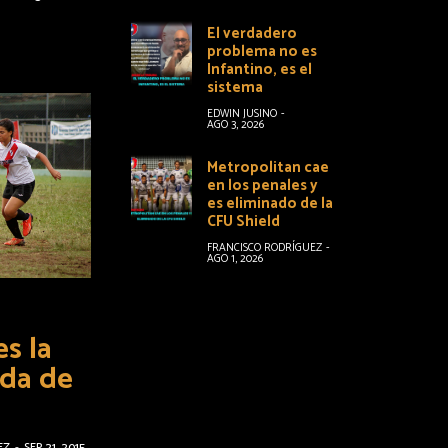
El verdadero
problema no es
Infantino, es el
sistema
EDWIN JUSINO
-
AGO 3, 2026
Metropolitan cae
en los penales y
es eliminado de la
CFU Shield
FRANCISCO RODRÍGUEZ
-
AGO 1, 2026
s la
ada de
EZ
-
SEP 21, 2015