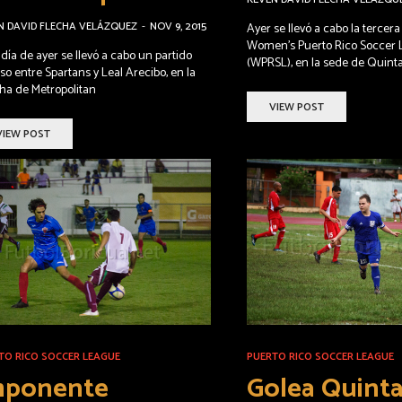
N DAVID FLECHA VELÁZQUEZ
-
NOV 9, 2015
Ayer se llevó a cabo la tercera
Women’s Puerto Rico Soccer
 día de ayer se llevó a cabo un partido
(WPRSL), en la sede de Quint
so entre Spartans y Leal Arecibo, en la
ha de Metropolitan
VIEW POST
VIEW POST
TO RICO SOCCER LEAGUE
PUERTO RICO SOCCER LEAGUE
mponente
Golea Quint