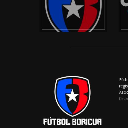
Fútb
regi
Asoc
fisca