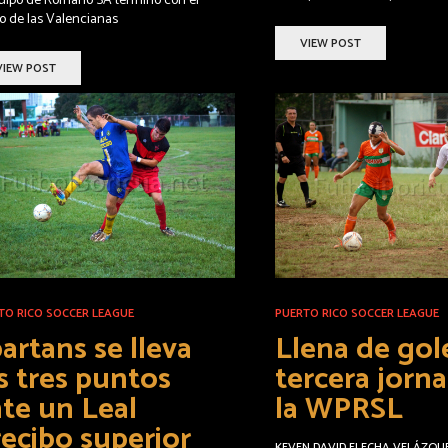
quipo de Romano SA terminó con el
o de las Valencianas
VIEW POST
VIEW POST
TO RICO SOCCER LEAGUE
PUERTO RICO SOCCER LEAGUE
artans se lleva
Llena de gole
s tres puntos
tercera jorn
te un Leal
la WPRSL
ecibo superior
KEVEN DAVID FLECHA VELÁZQU