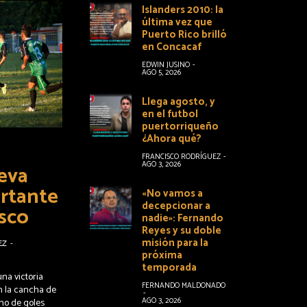
Islanders 2010: la
última vez que
Puerto Rico brilló
en Concacaf
EDWIN JUSINO
-
AGO 5, 2026
Llega agosto, y
en el futbol
puertorriqueño
¿Ahora qué?
FRANCISCO RODRÍGUEZ
-
AGO 3, 2026
leva
ortante
«No vamos a
decepcionar a
sco
nadie»: Fernando
Reyes y su doble
misión para la
EZ
-
próxima
temporada
una victoria
FERNANDO MALDONADO
n la cancha de
-
AGO 3, 2026
eno de goles