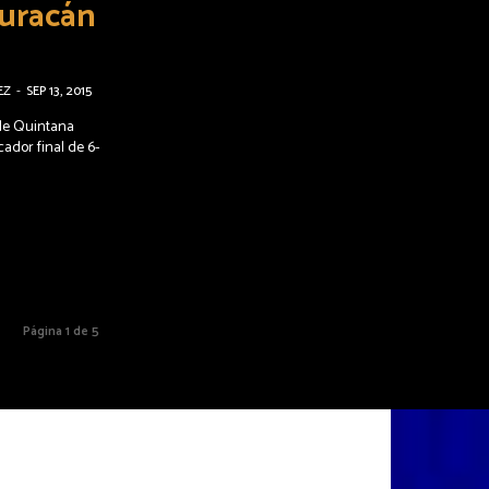
Huracán
EZ
-
SEP 13, 2015
 de Quintana
dor final de 6-
Página 1 de 5