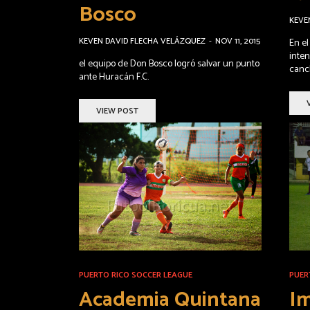
Bosco
KEVE
KEVEN DAVID FLECHA VELÁZQUEZ
-
NOV 11, 2015
En el
inten
el equipo de Don Bosco logró salvar un punto
canc
ante Huracán F.C.
VIEW POST
PUERTO RICO SOCCER LEAGUE
PUER
Academia Quintana
I