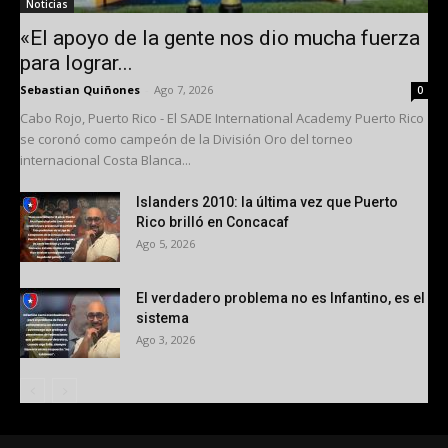
Noticias
«El apoyo de la gente nos dio mucha fuerza
para lograr...
Sebastian Quiñones
-
Ago 7, 2026
0
Cabo Rojo, Puerto Rico - El SADE International Academy Puerto Rico
se coronó como campeón de la División Oro del torneo
internacional Costa Blanca...
Islanders 2010: la última vez que Puerto
Rico brilló en Concacaf
Ago 5, 2026
El verdadero problema no es Infantino, es el
sistema
Ago 3, 2026