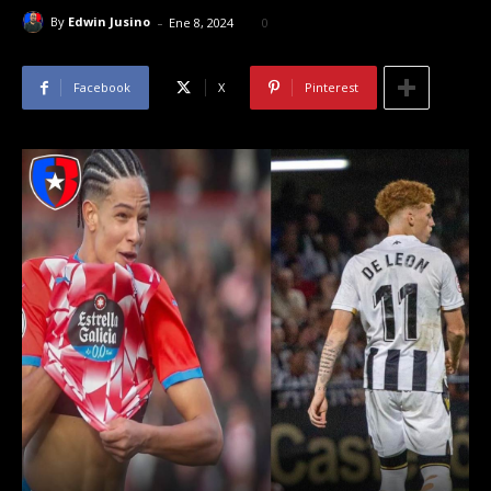
-
By
Edwin Jusino
Ene 8, 2024
0
Facebook
X
Pinterest