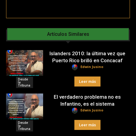
Artículos Similares
Islanders 2010: la última vez que
Puerto Rico brilló en Concacaf
Edwin Jusino
Desde
Leer más
la
Tribuna
El verdadero problema no es
Infantino, es el sistema
Edwin Jusino
Desde
Leer más
la
Tribuna