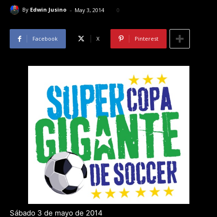
-
By
Edwin Jusino
May 3, 2014
0
Facebook
X
Pinterest
Sábado 3 de mayo de 2014