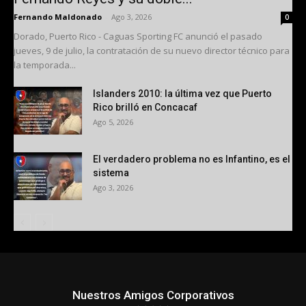
Fernando Maldonado
-
Ago 3, 2026
0
Dorado, Puerto Rico - Caguas Sporting FC anunció el pasado
jueves, 9 de julio, la contratación de su nuevo director técnico para
la temporada...
Islanders 2010: la última vez que Puerto
Rico brilló en Concacaf
Ago 5, 2026
El verdadero problema no es Infantino, es el
sistema
Ago 3, 2026
Nuestros Amigos Corporativos