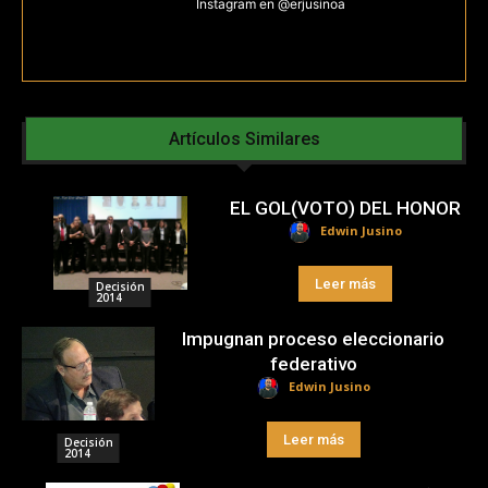
Instagram en @erjusinoa
Artículos Similares
EL GOL(VOTO) DEL HONOR
Edwin Jusino
Leer más
Decisión
2014
Impugnan proceso eleccionario
federativo
Edwin Jusino
Leer más
Decisión
2014