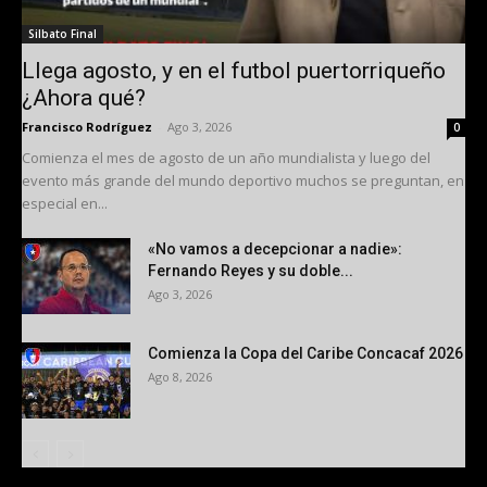
Silbato Final
Llega agosto, y en el futbol puertorriqueño
¿Ahora qué?
Francisco Rodríguez
-
Ago 3, 2026
0
Comienza el mes de agosto de un año mundialista y luego del
evento más grande del mundo deportivo muchos se preguntan, en
especial en...
«No vamos a decepcionar a nadie»:
Fernando Reyes y su doble...
Ago 3, 2026
Comienza la Copa del Caribe Concacaf 2026
Ago 8, 2026