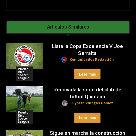
Artículos Similares
Lista la Copa Excelencia V Joe
Serralta
Comunicados Redacción
Puerto
Rico
Leer más
Soccer
League
Renovada la sede del club de
fútbol Quintana
Lilybeth Villegas Gómez
Puerto
Rico
Leer más
Soccer
League
Sigue en marcha la construcción