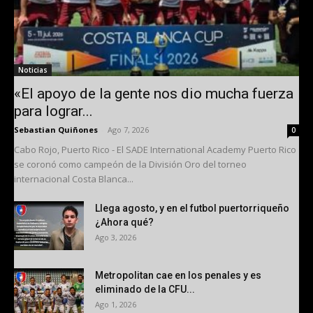
Noticias
«El apoyo de la gente nos dio mucha fuerza
para lograr...
Sebastian Quiñones
-
Ago 7, 2026
0
Cabo Rojo, Puerto Rico - El SADE International Academy Puerto Rico
se coronó como campeón de la División Oro del torneo
internacional Costa Blanca...
Llega agosto, y en el futbol puertorriqueño
¿Ahora qué?
Ago 3, 2026
Metropolitan cae en los penales y es
eliminado de la CFU...
Ago 1, 2026