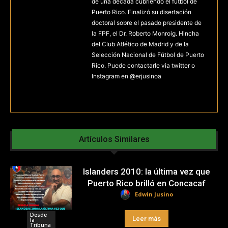
de una década cubriendo el fútbol de
Puerto Rico. Finalizó su disertación
doctoral sobre el pasado presidente de
la FPF, el Dr. Roberto Monroig. Hincha
del Club Atlético de Madrid y de la
Selección Nacional de Fútbol de Puerto
Rico. Puede contactarle via twitter o
Instagram en @erjusinoa
Artículos Similares
Islanders 2010: la última vez que
Puerto Rico brilló en Concacaf
Edwin Jusino
Desde
Leer más
la
Tribuna