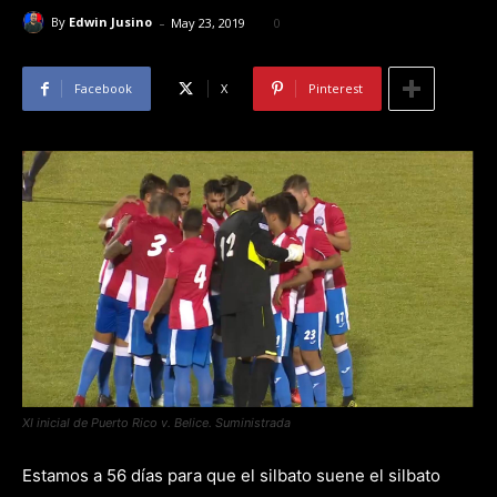
-
By
Edwin Jusino
May 23, 2019
0
Facebook
X
Pinterest
XI inicial de Puerto Rico v. Belice. Suministrada
Estamos a 56 días para que el silbato suene el silbato