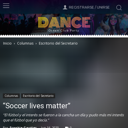
REGISTRARSE / UNIRSE
DANCE
Ocean Club Party
Inicio
Columnas
Escritorio del Secretario
Columnas
Escritorio del Secretario
“Soccer lives matter”
“El fútbol y el interés se fueron a la cancha un día y pudo más mi interés
que el fútbol que yo decía.”
Por
Frankie Gautier
-
Jun 16, 2020
0