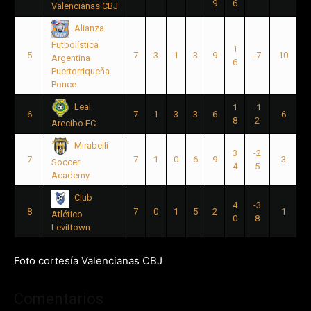
9
6
Valencianas CBJ
Alianza
Futbolística
1
5
7
3
1
3
9
-7
10
Argentina
6
Puertorriqueña
Ponce
Leal
1
-1
6
7
1
3
3
6
6
8
2
Arecibo FC
Mirabelli
3
-2
7
7
1
0
6
9
3
Soccer
4
5
Academy
Club
4
-3
8
7
0
1
5
2
1
Atlético
0
8
Levittown
Foto cortesía Valencianas CBJ
Comentarios