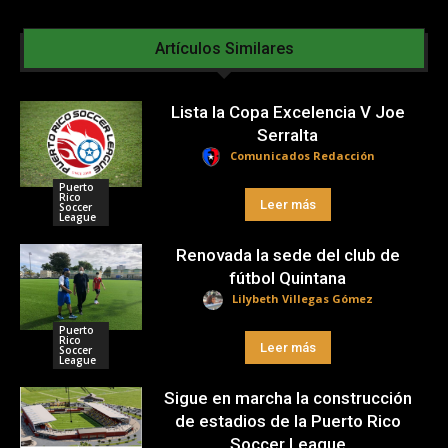
Artículos Similares
Lista la Copa Excelencia V Joe
Serralta
Comunicados Redacción
Puerto
Rico
Leer más
Soccer
League
Renovada la sede del club de
fútbol Quintana
Lilybeth Villegas Gómez
Puerto
Rico
Leer más
Soccer
League
Sigue en marcha la construcción
de estadios de la Puerto Rico
Soccer League