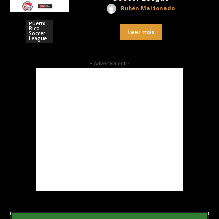
Rubén Maldonado
Puerto
Rico
Leer más
Soccer
League
- Advertisment -