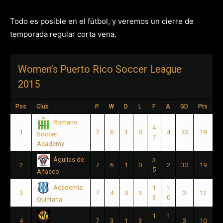
Todo es posible en el fútbol, y veremos un cierre de
temporada regular corta vena.
Women’s Puerto Rico Soccer League
2015
Pos
Club
P
W
D
L
F
A
GD
Pts
Romano
4
1
7
6
1
0
4
43
19
Soccer
7
Academy
Águilas de
3
2
7
6
1
0
2
33
19
5
Añasco
Academia
1
1
3
7
4
0
3
3
12
3
0
Quintana
1
1
4
7
3
1
3
3
10