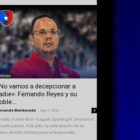
oticias
No vamos a decepcionar a
adie»: Fernando Reyes y su
oble...
ernando Maldonado
-
Ago 3, 2026
0
rado, Puerto Rico - Caguas Sporting FC anunció el
sado jueves, 9 de julio, la contratación de su
evo director técnico para la temporada...