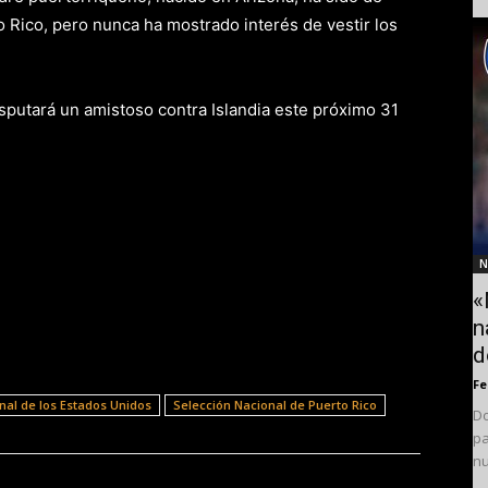
o Rico, pero nunca ha mostrado interés de vestir los
sputará un amistoso contra Islandia este próximo 31
N
«
n
d
F
nal de los Estados Unidos
Selección Nacional de Puerto Rico
Do
pa
nu