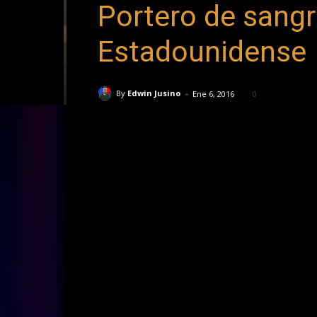
Portero de sangr
Estadounidense
-
By
Edwin Jusino
Ene 6, 2016
0