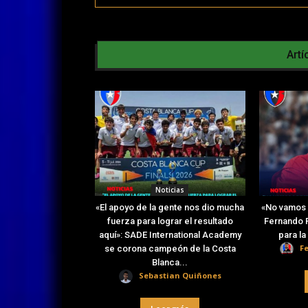
Artí
Noticias
«El apoyo de la gente nos dio mucha
«No vamos 
fuerza para lograr el resultado
Fernando R
aquí»: SADE International Academy
para l
F
se corona campeón de la Costa
Blanca...
Sebastian Quiñones