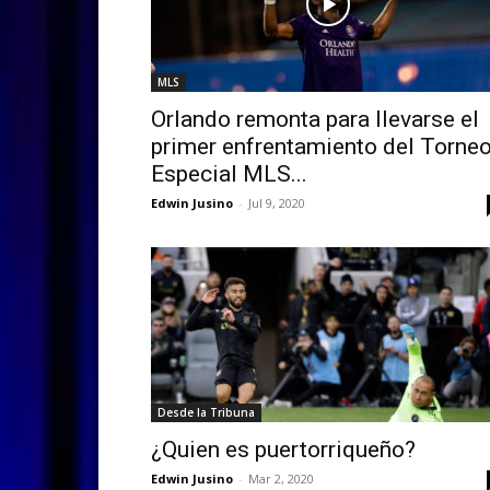
MLS
Orlando remonta para llevarse el
primer enfrentamiento del Torne
Especial MLS...
Edwin Jusino
-
Jul 9, 2020
Desde la Tribuna
¿Quien es puertorriqueño?
Edwin Jusino
-
Mar 2, 2020