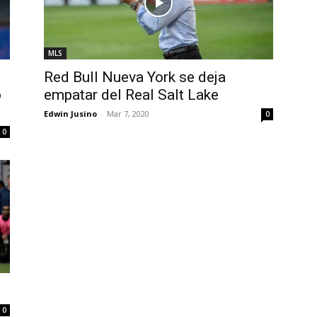
MLS
Red Bull Nueva York se deja
o
empatar del Real Salt Lake
Edwin Jusino
-
Mar 7, 2020
0
0
0