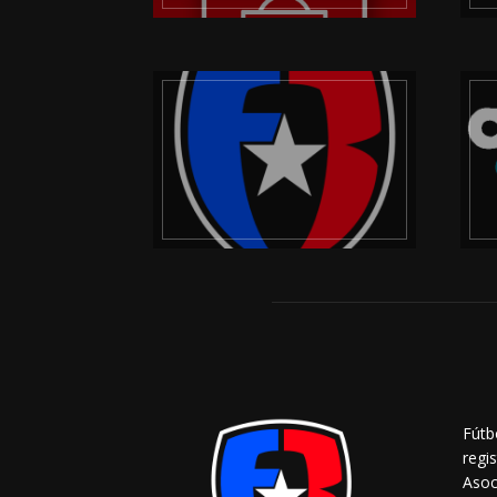
Fútb
regi
Asoc