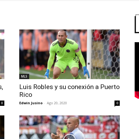
MLS
s,
Luis Robles y su conexión a Puerto
Rico
Edwin Jusino
-
Ago 20, 2020
0
0