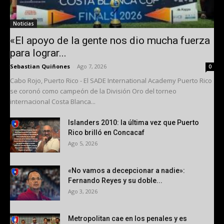
Noticias
«El apoyo de la gente nos dio mucha fuerza
para lograr...
Sebastian Quiñones
-
Ago 7, 2026
0
Cabo Rojo, Puerto Rico - El SADE International Academy Puerto Rico
se coronó como campeón de la División Oro del torneo
internacional Costa Blanca...
Islanders 2010: la última vez que Puerto
Rico brilló en Concacaf
Ago 5, 2026
«No vamos a decepcionar a nadie»:
Fernando Reyes y su doble...
Ago 3, 2026
Metropolitan cae en los penales y es