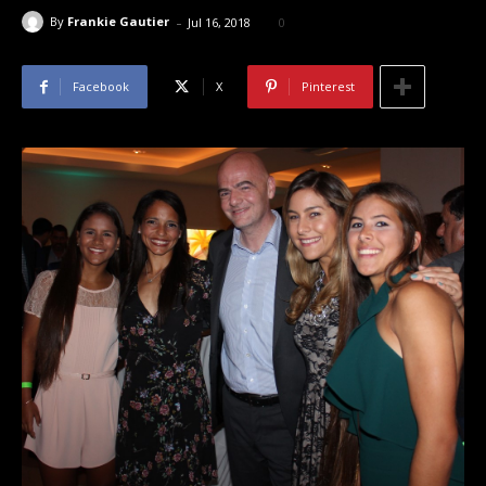
-
By
Frankie Gautier
Jul 16, 2018
0
Facebook
X
Pinterest