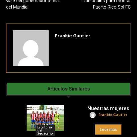
viaje del gobernador a final
Nacionales para montar
del Mundial
Puerto Rico Sol FC
Frankie Gautier
Artículos Similares
Nuestras mujeres
Frankie Gautier
Escritorio
Leer más
del
Secretario