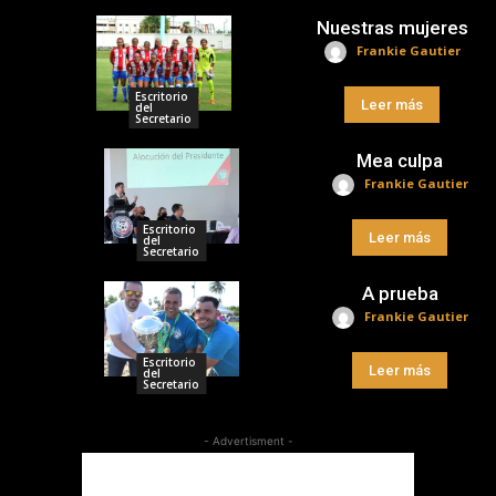
Nuestras mujeres
Frankie Gautier
Escritorio
Leer más
del
Secretario
Mea culpa
Frankie Gautier
Escritorio
Leer más
del
Secretario
A prueba
Frankie Gautier
Escritorio
Leer más
del
Secretario
- Advertisment -