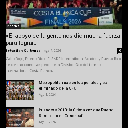
Noticias
«El apoyo de la gente nos dio mucha fuerza
para lograr...
Sebastian Quiñones
-
Ago 7, 2026
0
Cabo Rojo, Puerto Rico - El SADE International Academy Puerto Rico
se coronó como campeón de la División Oro del torneo
internacional Costa Blanca...
Metropolitan cae en los penales y es
eliminado de la CFU...
Ago 1, 2026
Islanders 2010: la última vez que Puerto
Rico brilló en Concacaf
Ago 5, 2026