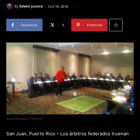
-
By
Edwin Jusino
Oct 19, 2018
1
Facebook
X
Pinterest
Suministrada | Archivo
San Juan, Puerto Rico – Los árbitros federados truenan