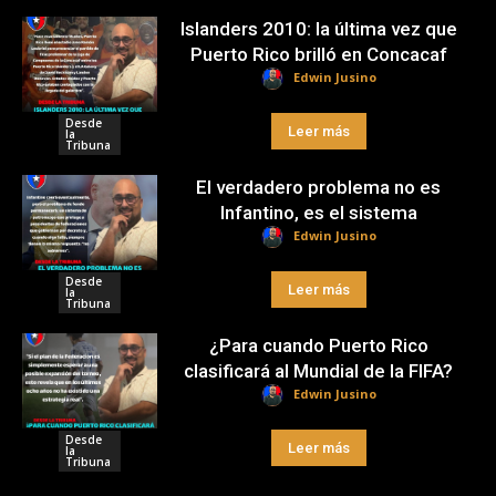
Islanders 2010: la última vez que
Puerto Rico brilló en Concacaf
Edwin Jusino
Desde
Leer más
la
Tribuna
El verdadero problema no es
Infantino, es el sistema
Edwin Jusino
Desde
Leer más
la
Tribuna
¿Para cuando Puerto Rico
clasificará al Mundial de la FIFA?
Edwin Jusino
Desde
Leer más
la
Tribuna