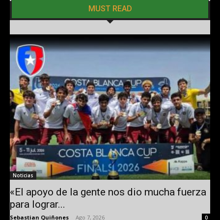
MUST READ
Noticias
«El apoyo de la gente nos dio mucha fuerza
para lograr...
Sebastian Quiñones
-
Ago 7, 2026
0