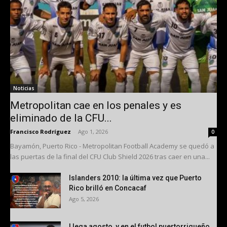
Noticias
Metropolitan cae en los penales y es
eliminado de la CFU...
Francisco Rodríguez
-
Ago 1, 2026
0
Bayamón, Puerto Rico - Metropolitan Football Academy se quedó a
las puertas de la final del CFU Club Shield 2026 tras caer en una...
Islanders 2010: la última vez que Puerto
Rico brilló en Concacaf
Ago 5, 2026
Llega agosto, y en el futbol puertorriqueño