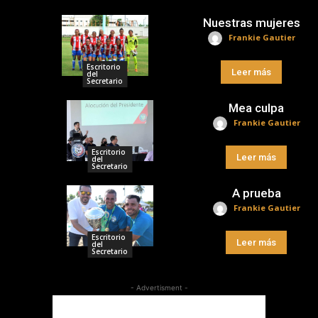
Nuestras mujeres
Frankie Gautier
Escritorio
Leer más
del
Secretario
Mea culpa
Frankie Gautier
Escritorio
Leer más
del
Secretario
A prueba
Frankie Gautier
Escritorio
Leer más
del
Secretario
- Advertisment -