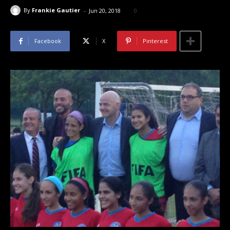
-
By
Frankie Gautier
Jun 20, 2018
0
Facebook
X
Pinterest