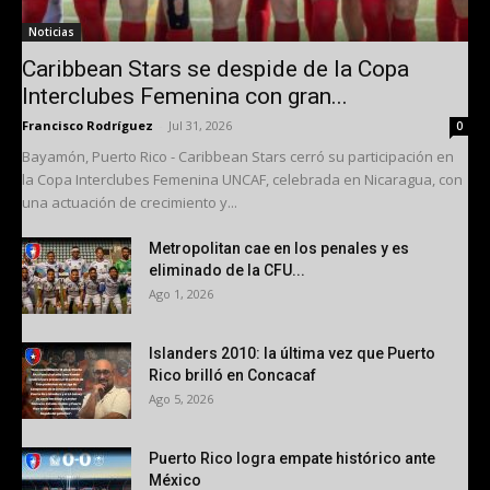
Noticias
Caribbean Stars se despide de la Copa
Interclubes Femenina con gran...
Francisco Rodríguez
-
Jul 31, 2026
0
Bayamón, Puerto Rico - Caribbean Stars cerró su participación en
la Copa Interclubes Femenina UNCAF, celebrada en Nicaragua, con
una actuación de crecimiento y...
Metropolitan cae en los penales y es
eliminado de la CFU...
Ago 1, 2026
Islanders 2010: la última vez que Puerto
Rico brilló en Concacaf
Ago 5, 2026
Puerto Rico logra empate histórico ante
México