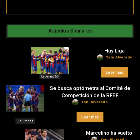
Artículos Similares
Hay Liga
Yani Alvarado
Leer más
España360
Se busca optómetra al Comité de
Competición de la RFEF
Yani Alvarado
Leer más
Columnas
Marcelino ha vuelto
Yani Alvarado