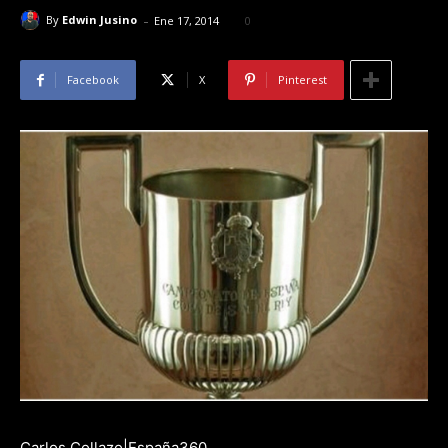
-
By
Edwin Jusino
Ene 17, 2014
0
Facebook
X
Pinterest
Carlos Collazo|España360