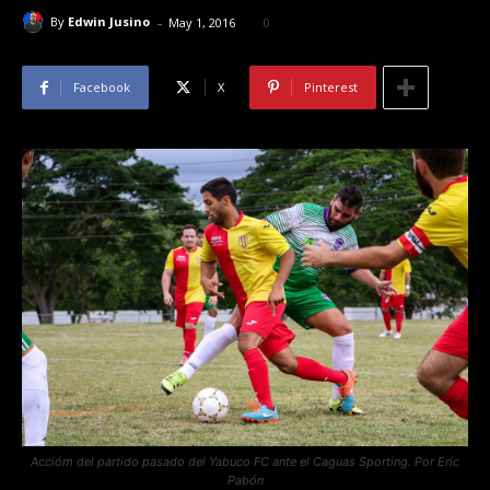
-
By
Edwin Jusino
May 1, 2016
0
Facebook
X
Pinterest
Accióm del partido pasado del Yabuco FC ante el Caguas Sporting. Por Eric
Pabón