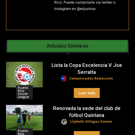
Rico. Puede contactarle via twitter o
Instagram en @erjusinoa
Artículos Similares
Lista la Copa Excelencia V Joe
Serralta
Comunicados Redacción
Puerto
Rico
Leer más
Soccer
League
Renovada la sede del club de
fútbol Quintana
Lilybeth Villegas Gómez
Puerto
Rico