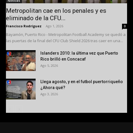
Noticias
Metropolitan cae en los penales y es
eliminado de la CFU...
Francisco Rodríguez
-
Ago 1, 2026
0
Bayamón, Puerto Rico - Metropolitan Football Academy se quedó a
las puertas de la final del CFU Club Shield 2026 tras caer en una...
Islanders 2010: la última vez que Puerto
Rico brilló en Concacaf
Ago 5, 2026
Llega agosto, y en el futbol puertorriqueño
¿Ahora qué?
Ago 3, 2026