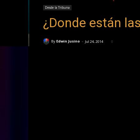
Desde la Tribuna
¿Donde están las
-
By
Edwin Jusino
Jul 24, 2014
0