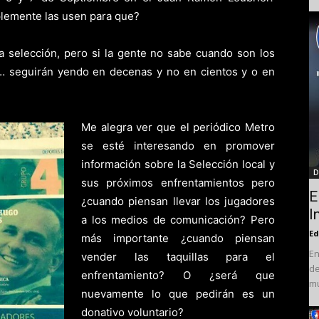
lemente las usen para que?
la selección, pero si la gente no sabe cuando son los
as… seguirán yendo en decenas y no en cientos y o en
Me alegra ver que el periódico Metro
se esté interesando en promover
información sobre la Selección local y
D
sus próximos enfrentamientos pero
E
¿cuando piensan llevar los jugadores
I
a los medios de comunicación? Pero
Ed
más importante ¿cuando piensan
En
vender las taquillas para el
de
enfrentamiento? O ¿será que
mu
nuevamente lo que pedirán es un
donativo voluntario?