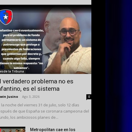
esde la Tribuna
l verdadero problema no es
nfantino, es el sistema
win Jusino
-
Ago 3, 2026
0
 la noche del viernes 31 de julio, solo 12 días
spués de que España se coronara campeona del
ndo, los ambiciosos planes de...
Metropolitan cae en los