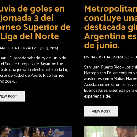
uvia de goles en
Metropolita
 Jornada 3 del
concluye un
rneo Superior de
destacada gi
 Liga del Norte
Argentina e
de junio.
NARDO TUA GONZÁLEZ
-
JUL 3, 2024
DIVINARDO TUA GONZÁLEZ
-
JU
uan - El pasado sábado 29 de junio de
 el Soccer Complex de Bayamón fue
San Juan, Puerto Rico - Los ch
go de una jornada electrizante en la Liga
Metropolitan FA, en conjunto 
orte de Fútbol de Puerto Rico Torneo
asistentes como Matías Maroni
o 2024,...
Acosta, comenzaron su traves
Buenos Aires, diseñada para 
experiencia de...
VIEW POST
VIEW POST