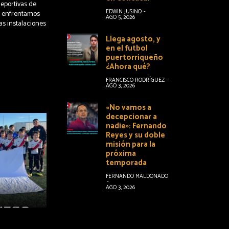
deportivas de
EDWIN JUSINO
-
o, enfrentamos
AGO 5, 2026
as instalaciones
Llega agosto, y
en el futbol
puertorriqueño
¿Ahora qué?
FRANCISCO RODRÍGUEZ
-
AGO 3, 2026
«No vamos a
decepcionar a
nadie»: Fernando
Reyes y su doble
misión para la
próxima
temporada
FERNANDO MALDONADO
-
AGO 3, 2026