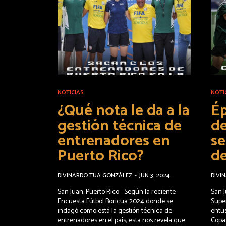
NOTICIAS
NOTI
¿Qué nota le da a la
É
gestión técnica de
de
entrenadores en
se
Puerto Rico?
de
DIVINARDO TUA GONZÁLEZ
-
JUN 3, 2024
DIVI
San Juan, Puerto Rico - Según la reciente
San J
Encuesta Fútbol Boricua 2024 donde se
Supe
indagó como está la gestión técnica de
entu
entrenadores en el país, esta nos revela que
Copa