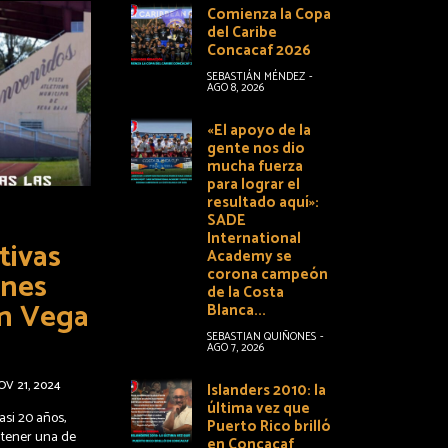
Comienza la Copa
del Caribe
Concacaf 2026
SEBASTIÁN MÉNDEZ
-
AGO 8, 2026
«El apoyo de la
gente nos dio
mucha fuerza
para lograr el
resultado aquí»:
SADE
International
tivas
Academy se
corona campeón
ones
de la Costa
en Vega
Blanca...
SEBASTIAN QUIÑONES
-
AGO 7, 2026
OV 21, 2024
Islanders 2010: la
última vez que
asi 20 años,
Puerto Rico brilló
 tener una de
en Concacaf