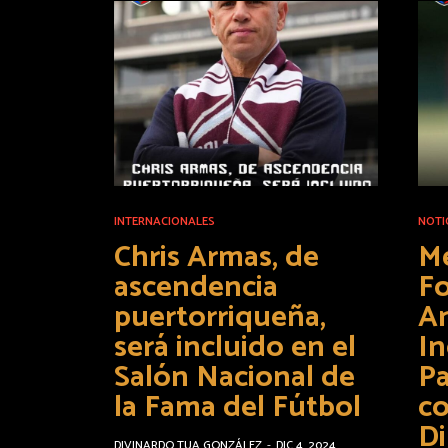
INTERNACIONALES
NOTI
Chris Armas, de
Me
ascendencia
F
puertorriqueña,
An
será incluido en el
In
Salón Nacional de
P
la Fama del Fútbol
c
Di
DIVINARDO TUA GONZÁLEZ
-
DIC 4, 2024