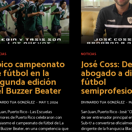
CIAS
NOTICIAS
pico campeonato
José Coss: D
 fútbol en la
abogado a di
gunda edición
fútbol
l Buzzer Beater
semiprofesio
NARDO TUA GONZÁLEZ
-
MAY 7, 2024
DIVINARDO TUA GONZÁLEZ
-
M
uan, Puerto Rico - Las Escuelas
San Juan, Puerto Rico - José "
riores de Puerto Rico celebraron con
de ser entrenador principal en
siasmo el campeonato de fútbol de La
Sub-17 a convertirse oficialme
 Buzzer Beater, en una competencia que
dirigente de la franquicia Bla