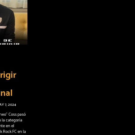
e
rigir
nal
AY 7, 2024
Cheo" Coss pasó
 la categoría
nte en el
ck Rock FC en la