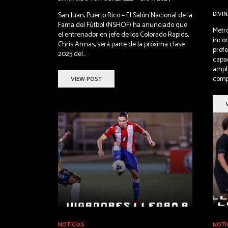
DIVI
San Juan, Puerto Rico – El Salón Nacional de la
Fama del Fútbol (NSHOF) ha anunciado que
Metr
el entrenador en jefe de los Colorado Rapids,
inco
Chris Armas, será parte de la próxima clase
profe
2025 del...
capac
ampli
compe
VIEW POST
NOTICIAS
NOTI