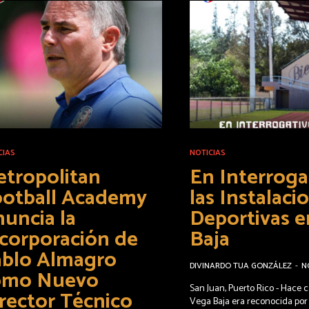
CIAS
NOTICIAS
tropolitan
En Interroga
ootball Academy
las Instalaci
uncia la
Deportivas 
corporación de
Baja
ablo Almagro
DIVINARDO TUA GONZÁLEZ
-
N
omo Nuevo
San Juan, Puerto Rico - Hace c
rector Técnico
Vega Baja era reconocida por