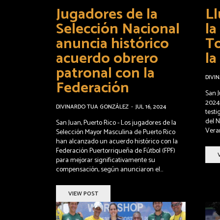
Jugadores de la
Ll
Selección Nacional
la
anuncia histórico
To
acuerdo obrero
la
patronal con la
DIVI
Federación
San J
2024
DIVINARDO TUA GONZÁLEZ
-
JUL 16, 2024
testi
del N
San Juan, Puerto Rico - Los jugadores de la
Veran
Selección Mayor Masculina de Puerto Rico
han alcanzado un acuerdo histórico con la
Federación Puertorriqueña de Fútbol (FPF)
para mejorar significativamente su
compensación, según anunciaron el...
VIEW POST