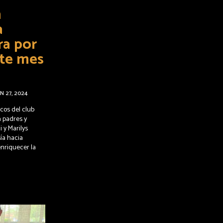
n
a
ra por
ste mes
N 27, 2024
icos del club
a padres y
 y Marilys
ía hacia
enriquecer la