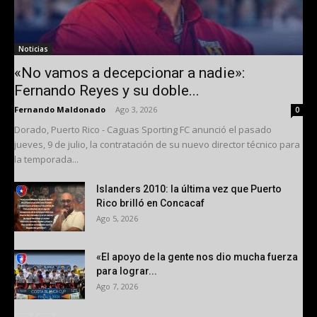
Noticias
«No vamos a decepcionar a nadie»:
Fernando Reyes y su doble...
Fernando Maldonado
-
Ago 3, 2026
0
Dorado, Puerto Rico - Caguas Sporting FC anunció el pasado
jueves, 9 de julio, la contratación de su nuevo director técnico para
la temporada...
Islanders 2010: la última vez que Puerto
Rico brilló en Concacaf
Ago 5, 2026
«El apoyo de la gente nos dio mucha fuerza
para lograr...
Ago 7, 2026