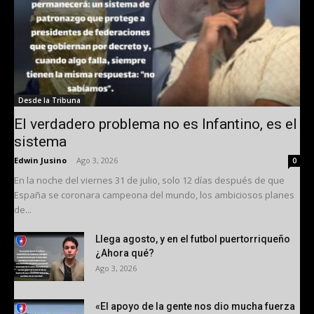
Desde la Tribuna
El verdadero problema no es Infantino, es el
sistema
Edwin Jusino
-
Ago 3, 2026
0
En la noche del viernes 31 de julio, solo 12 días después de que
España se coronara campeona del mundo, los ambiciosos planes
de...
Llega agosto, y en el futbol puertorriqueño
¿Ahora qué?
Ago 3, 2026
«El apoyo de la gente nos dio mucha fuerza