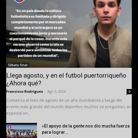
Silbato Final
Llega agosto, y en el futbol puertorriqueño
¿Ahora qué?
Francisco Rodríguez
-
Ago 3, 2026
0
Comienza el mes de agosto de un año mundialista y luego del
evento más grande del mundo deportivo muchos se preguntan, en
especial en...
«El apoyo de la gente nos dio mucha fuerza
para lograr...