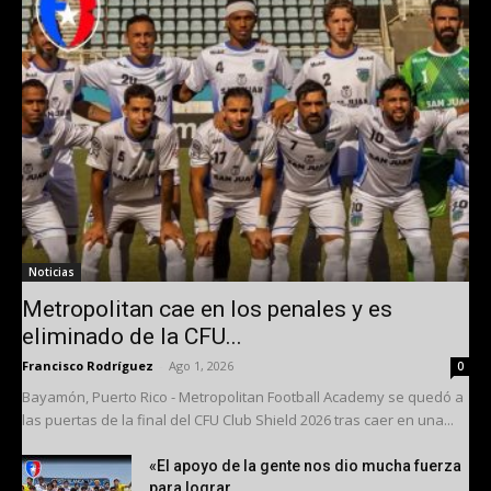
Noticias
Metropolitan cae en los penales y es
eliminado de la CFU...
Francisco Rodríguez
-
Ago 1, 2026
0
Bayamón, Puerto Rico - Metropolitan Football Academy se quedó a
las puertas de la final del CFU Club Shield 2026 tras caer en una...
«El apoyo de la gente nos dio mucha fuerza
para lograr...