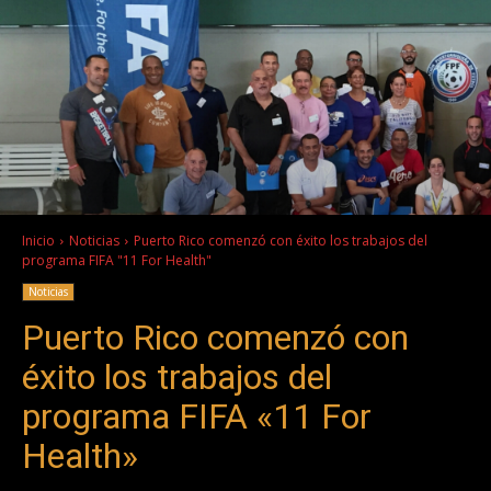
Inicio
Noticias
Puerto Rico comenzó con éxito los trabajos del
programa FIFA "11 For Health"
Noticias
Puerto Rico comenzó con
éxito los trabajos del
programa FIFA «11 For
Health»