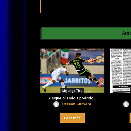
Artí
Mejenga Tico
Y sigue oliendo a podrido…
Esteban Guevara
Leer más