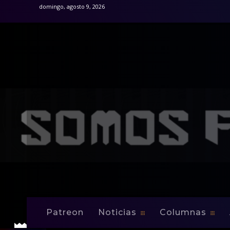
domingo, agosto 9, 2026
Inicio
Columnas
Mejenga Tico
Por dicha era Cuba
Mejenga Tico
Por dicha era Cu
Patreon
Noticias
Columnas
-
By
Edwin Jusino
Jul 10, 2013
0