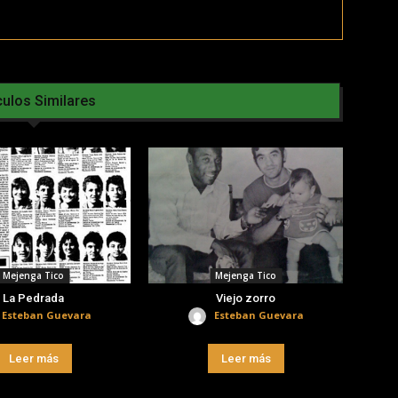
culos Similares
Mejenga Tico
Mejenga Tico
La Pedrada
Viejo zorro
Esteban Guevara
Esteban Guevara
Leer más
Leer más