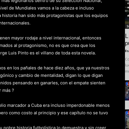
n más legionarios dentro de su Selección Nacional,
ivel de Mundiales vamos a la cabeza e incluso
la historia han sido más protagonistas que los equipos
internacionales.
S
L
enen mayor rodaje a nivel internacional, entonces
p
amados al protagonismo, no es que crea que los
Fr
rge Luis Pinto es el villano de toda esta novela.
Co
lu
mos en los pañales de hace diez años, que ya nuestros
mu
gónico y cambio de mentalidad, digan lo que digan
Unidos pensando en ganarles, con el empate sienten
r más ?
mplio marcador a Cuba era incluso imperdonable menos
pero como costo al principio y ese capítulo no se tuvo
u pobre historia futbolística lo demuestra y sin creer