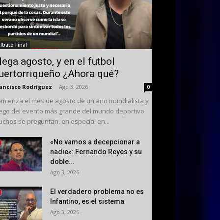
ilbato Final
lega agosto, y en el futbol
uertorriqueño ¿Ahora qué?
ancisco Rodríguez
-
Ago 3, 2026
0
mienza el mes de agosto de un año mundialista y
ego del evento más grande del mundo deportivo
chos se preguntan, en especial en...
«No vamos a decepcionar a
nadie»: Fernando Reyes y su
doble...
Ago 3, 2026
El verdadero problema no es
Infantino, es el sistema
Ago 3, 2026