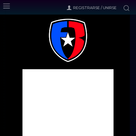
REGISTRARSE / UNIRSE
Inicio
Columnas
Zona Calcio
La Juve no deja caer la ventaja
Zona Calcio
La Juve no deja caer la