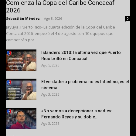
Comienza la Copa del Caribe Concacaf
2026
Sebastián Méndez
-
Ago 8, 2026
0
Jayuya, Puerto Rico- La cuarta edición de la Copa del Caribe
Concacaf 2026 empezó el 4 de agosto con 10 equipos que
competirán por...
Islanders 2010: la última vez que Puerto
Rico brilló en Concacaf
Ago 5, 2026
El verdadero problema no es Infantino, es el
sistema
Ago 3, 2026
«No vamos a decepcionar a nadie»:
Fernando Reyes y su doble...
Ago 3, 2026