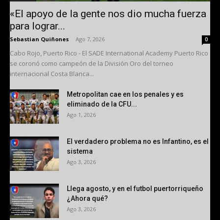
«El apoyo de la gente nos dio mucha fuerza
para lograr...
Sebastian Quiñones
-
Ago 7, 2026
0
Cabo Rojo, Puerto Rico - El SADE International Academy Puerto Rico
se coronó como campeón de la División Oro del torneo
internacional Costa Blanca...
Metropolitan cae en los penales y es
eliminado de la CFU...
Ago 1, 2026
El verdadero problema no es Infantino, es el
sistema
Ago 3, 2026
Llega agosto, y en el futbol puertorriqueño
¿Ahora qué?
Ago 3, 2026