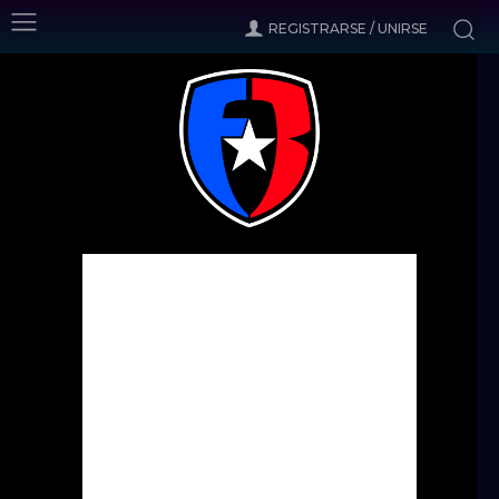
REGISTRARSE / UNIRSE
Inicio
Partidos FBTV
Don Bosco FC v. Criollos FC - Copa Luis VIllarejo
Partidos FBTV
Don Bosco FC v. Criollos FC