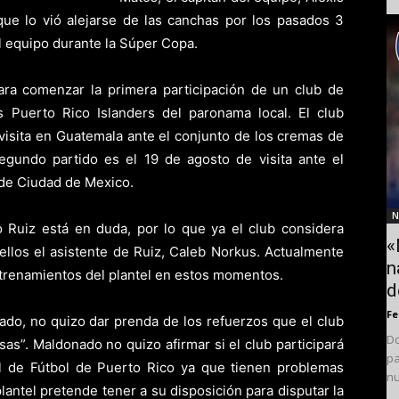
que lo vió alejarse de las canchas por los pasados 3
l equipo durante la Súper Copa.
ra comenzar la primera participación de un club de
 Puerto Rico Islanders del paronama local. El club
isita en Guatemala ante el conjunto de los cremas de
gundo partido es el 19 de agosto de visita ante el
 de Ciudad de Mexico.
N
o Ruiz está en duda, por lo que ya el club considera
«
ellos el asistente de Ruiz, Caleb Norkus. Actualmente
n
trenamientos del plantel en estos momentos.
d
F
ado, no quizo dar prenda de los refuerzos que el club
Do
sas”. Maldonado no quizo afirmar si el club participará
pa
al de Fútbol de Puerto Rico ya que tienen problemas
nu
lantel pretende tener a su disposición para disputar la