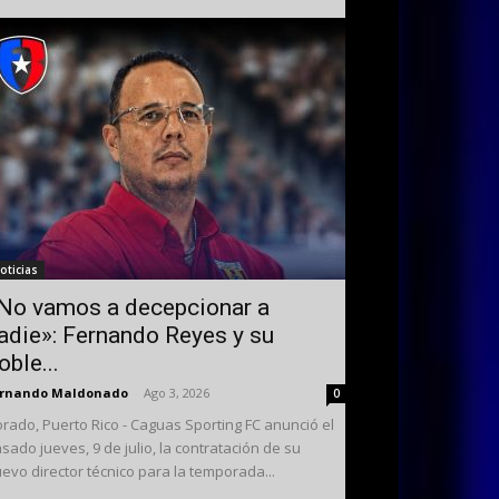
oticias
No vamos a decepcionar a
adie»: Fernando Reyes y su
oble...
ernando Maldonado
-
Ago 3, 2026
0
rado, Puerto Rico - Caguas Sporting FC anunció el
sado jueves, 9 de julio, la contratación de su
evo director técnico para la temporada...