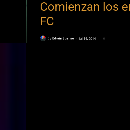
Comienzan los e
FC
-
By
Edwin Jusino
Jul 14, 2014
0