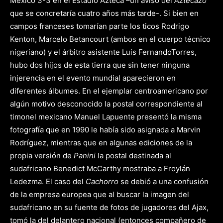
México 3-3 en el Estadio Azteca –un aviso del
Aztecazo
que se concretaría cuatro años más tarde-. Si bien en
campos franceses tomarían parte los ticos Rodrigo
Kenton, Marcelo Betancourt (ambos en el cuerpo técnico
nigeriano) y el árbitro asistente Luis FernandoTorres,
hubo dos hijos de esta tierra que sin tener ninguna
injerencia en el evento mundial aparecieron en
diferentes álbumes. En el ejemplar centroamericano por
algún motivo desconocido la postal correspondiente al
timonel mexicano Manuel Lapuente presentó la misma
fotografía que en 1990 le había sido asignada a Marvin
Rodríguez, mientras que en algunas ediciones de la
propia versión de
Panini
la postal destinada al
sudafricano Benedict McCarthy mostraba a Froylán
Ledezma. El caso del
Cachorro
se debió a una confusión
de la empresa europea que al buscar la imagen del
sudafricano en su fuente de fotos de jugadores del Ajax,
tomó la del delantero nacional (entonces compañero de