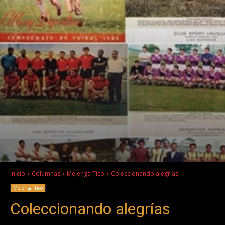
Inicio
Columnas
Mejenga Tico
Coleccionando alegrías
Mejenga Tico
Coleccionando alegrías