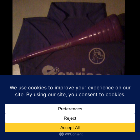
Comercio morado.
En la acera de enfrente, el Deportivo
Saprissa hace 24 años experimentó una campaña de
relanzamiento del club como marca comercial, impulsada
por el entonces Presidente morado, don Fabio Garnier
(qdDg), quien en un proyecto muy adelantado a su época