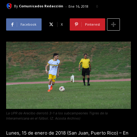
-
By
Comunicados Redacción
Ene 16, 2018
0
Facebook
X
Pinterest
La UPR de Arecibo derrotó 3-1 a los subcampeones Tigres de la
Interamericana en el fútbol. (Z. Acosta Archivo)
Lunes, 15 de enero de 2018 (San Juan, Puerto Rico) – En