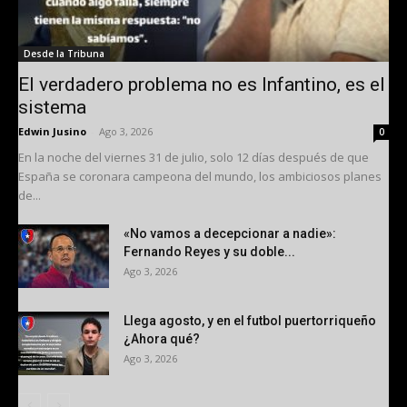
Desde la Tribuna
El verdadero problema no es Infantino, es el
sistema
Edwin Jusino
-
Ago 3, 2026
0
En la noche del viernes 31 de julio, solo 12 días después de que
España se coronara campeona del mundo, los ambiciosos planes
de...
«No vamos a decepcionar a nadie»:
Fernando Reyes y su doble...
Ago 3, 2026
Llega agosto, y en el futbol puertorriqueño
¿Ahora qué?
Ago 3, 2026