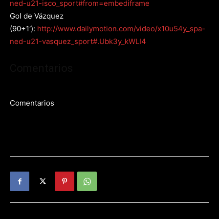
ned-u21-isco_sport#from=embediframe
Gol de Vázquez
(90+1′):
http://www.dailymotion.com/video/x10u54y_spa-
ned-u21-vasquez_sport#.Ubk3y_kWLI4
Comentarios
Comentarios