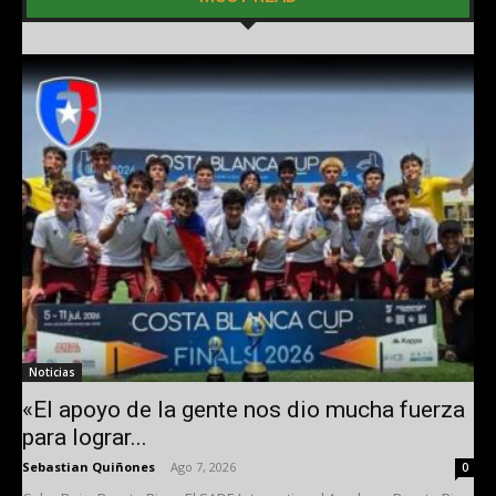
Noticias
«El apoyo de la gente nos dio mucha fuerza
para lograr...
Sebastian Quiñones
-
Ago 7, 2026
0