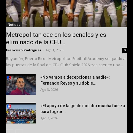
Noticias
Metropolitan cae en los penales y es
eliminado de la CFU...
Francisco Rodríguez
-
Ago 1, 2026
0
Bayamón, Puerto Rico - Metropolitan Football Academy se quedó a
las puertas de la final del CFU Club Shield 2026 tras caer en una...
«No vamos a decepcionar a nadie»:
Fernando Reyes y su doble...
Ago 3, 2026
«El apoyo de la gente nos dio mucha fuerza
para lograr...
Ago 7, 2026