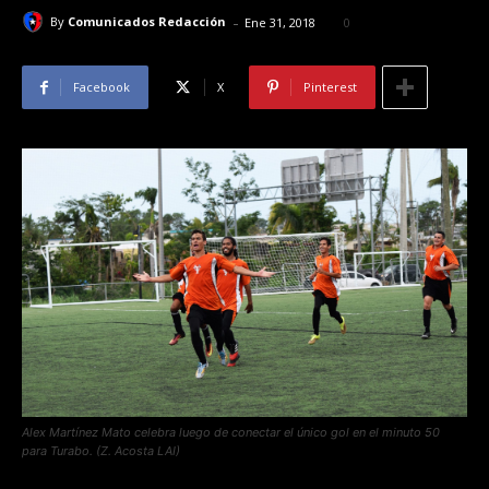
-
By
Comunicados Redacción
Ene 31, 2018
0
Facebook
X
Pinterest
Alex Martínez Mato celebra luego de conectar el único gol en el minuto 50
para Turabo. (Z. Acosta LAI)