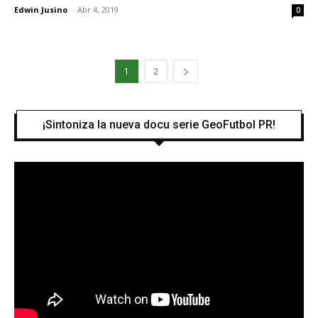
Edwin Jusino
-
Abr 4, 2019
0
1
2
¡Sintoniza la nueva docu serie GeoFutbol PR!