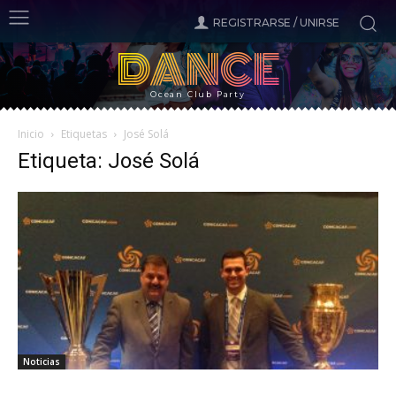
REGISTRARSE / UNIRSE
DANCE
Ocean Club Party
Inicio
Etiquetas
José Solá
Etiqueta: José Solá
Noticias