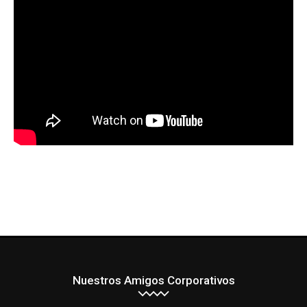
Nuestros Amigos Corporativos