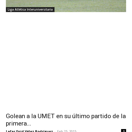
Liga Atlética Interuniversitaria
Golean a la UMET en su último partido de la
primera...
Lafar Enid Vélez Rodríguez
-
Feb 25, 2015
0