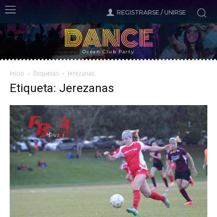
REGISTRARSE / UNIRSE
DANCE
Ocean Club Party
Inicio
Etiquetas
Jerezanas
Etiqueta: Jerezanas