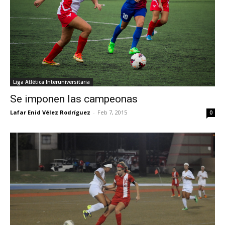
Liga Atlética Interuniversitaria
Se imponen las campeonas
Lafar Enid Vélez Rodríguez
-
Feb 7, 2015
0