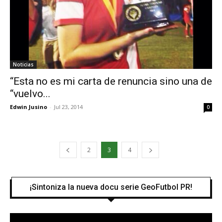
Noticias
“Esta no es mi carta de renuncia sino una de
“vuelvo...
Edwin Jusino
-
Jul 23, 2014
0
2
3
4
¡Sintoniza la nueva docu serie GeoFutbol PR!