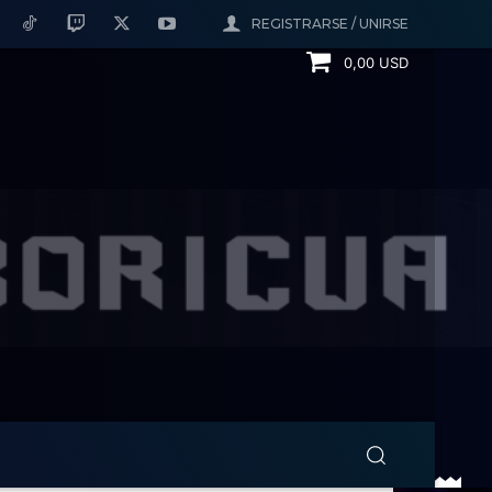
REGISTRARSE / UNIRSE
0,00 USD