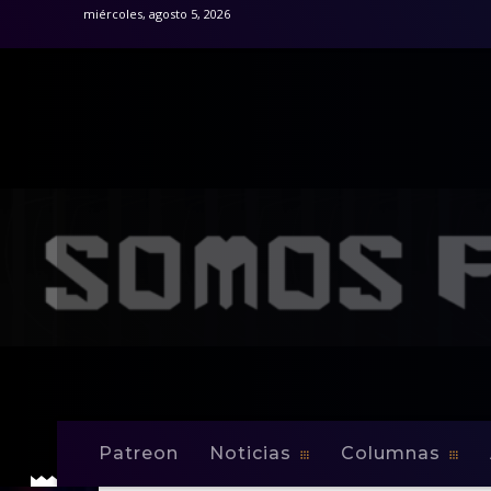
miércoles, agosto 5, 2026
Patreon
Noticias
Columnas