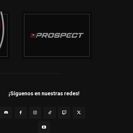
¡Síguenos en nuestras redes!