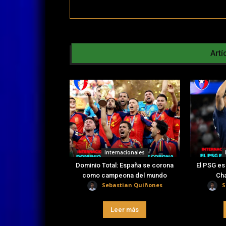
Artí
Internacionales
Dominio Total: España se corona
El PSG es
como campeona del mundo
Ch
Sebastian Quiñones
S
Leer más