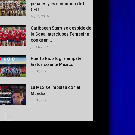
penales y es eliminado de la
CFU...
Ago 1, 2026
Caribbean Stars se despide de
la Copa Interclubes Femenina
con gran...
Jul 31, 2026
Puerto Rico logra empate
histórico ante México
Jul 30, 2026
La MLS se impulsa con el
Mundial
Jul 30, 2026