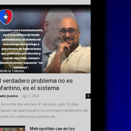
esde la Tribuna
l verdadero problema no es
nfantino, es el sistema
win Jusino
-
Ago 3, 2026
0
 la noche del viernes 31 de julio, solo 12 días
spués de que España se coronara campeona del
ndo, los ambiciosos planes de...
Metropolitan cae en los