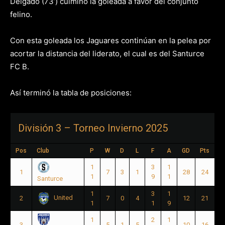
Delgado (73’) culminó la goleada a favor del conjunto
felino.
Con esta goleada los Jaguares continúan en la pelea por
acortar la distancia del liderato, el cual es del Santurce
FC B.
Así terminó la tabla de posiciones:
División 3 – Torneo Invierno 2025
Pos
Club
P
W
D
L
F
A
GD
Pts
1
3
1
1
7
3
1
28
24
1
9
1
Santurce
1
3
1
United
2
7
0
4
12
21
1
1
9
1
2
1
3
5
1
5
10
16