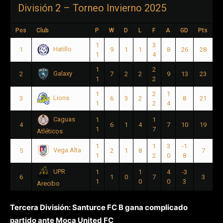
División 2 – Torneo Invierno 2025
Pos
Club
P
W
D
L
F
A
GD
Pts
1
3
Hatillo
1
9
1
1
8
26
28
1
4
1
2
Galaxy
2
7
2
2
9
13
23
1
2
1
2
1
Lions
3
6
3
2
8
21
1
2
4
Caguas
1
1
4
6
1
4
7
10
19
1
7
Atléticos
1
1
3
-1
Vega Alta
5
2
1
8
7
1
2
0
8
UPR
1
1
4
-3
6
1
0
7
3
1
0
0
3
Arecibo
Tercera División: Santurce FC B gana complicado
partido ante Moca United FC