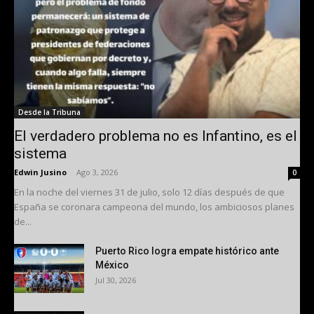
Desde la Tribuna
El verdadero problema no es Infantino, es el
sistema
Edwin Jusino
-
Ago 3, 2026
0
En la noche del viernes 31 de julio, solo 12 días después de que
España se coronara campeona del mundo, los ambiciosos planes
de...
Puerto Rico logra empate histórico ante
México
Jul 30, 2026