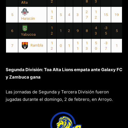
2
8
3
Alta
1
2
1
5
5
4
3
15
19
2
7
2
Huracán
1
4
-3
6
1
2
9
8
5
2
3
5
Yabucoa
1
1
1
5
-3
Rambla
7
0
1
1
2
1
3
0
7
Segunda División: Toa Alta Lions empata ante Galaxy FC
y Zambuca gana
Las jornadas de Segunda y Tercera División fueron
jugadas durante el domingo, 2 de febrero, en Arroyo.