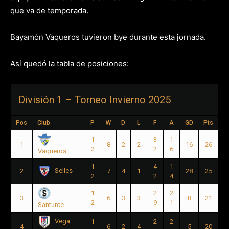
que va de temporada.
Bayamón Vaqueros tuvieron bye durante esta jornada.
Así quedó la tabla de posiciones:
División 1 – Torneo Invierno 2025
Pos
Club
P
W
D
L
F
A
GD
Pts
1
3
1
1
8
2
2
16
26
2
2
6
Vaqueros
1
4
1
Selles
2
7
4
1
28
25
2
2
4
1
2
2
3
6
3
3
8
21
2
9
1
Santurce
Vega
1
2
2
4
6
2
4
5
20