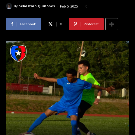
-
By
Sebastian Quiñones
Feb 5, 2025
0
Facebook
X
Pinterest