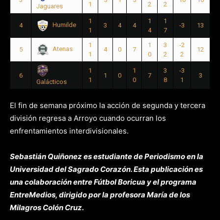
1
2
2
Jaguares
1
1
1
Humilde
4
3
4
4
-3
13
1
4
7
1
1
3
-2
Atenas
5
4
0
7
12
1
0
2
2
1
1
3
-3
6
1
0
7
3
1
0
8
1
Galácticos
El fin de semana próximo la acción de segunda y tercera
división regresa a Arroyo cuando ocurran los
enfrentamientos interdivisionales.
Sebastián Quiñonez es estudiante de Periodismo en la
Universidad del Sagrado Corazón. Esta publicación es
una colaboración entre Fútbol Boricua y el programa
EntreMedios, dirigido por la profesora María de los
Milagros Colón Cruz.