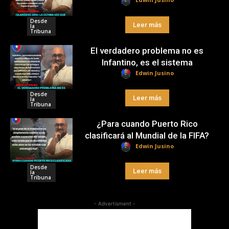
Desde
Leer más
la
Tribuna
El verdadero problema no es
Infantino, es el sistema
Edwin Jusino
Desde
Leer más
la
Tribuna
¿Para cuando Puerto Rico
clasificará al Mundial de la FIFA?
Edwin Jusino
Desde
Leer más
la
Tribuna
- Advertisment -