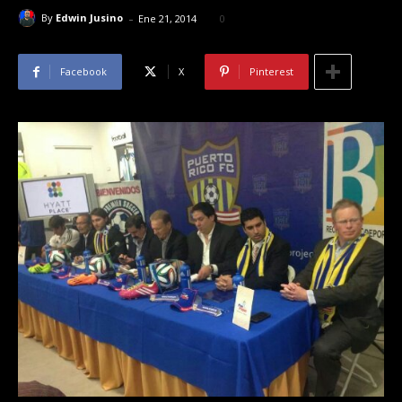
-
By
Edwin Jusino
Ene 21, 2014
0
Facebook
X
Pinterest