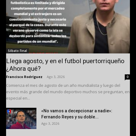
Silbato Final
Llega agosto, y en el futbol puertorriqueño
¿Ahora qué?
Francisco Rodríguez
-
Ago 3, 2026
0
Comienza el mes de agosto de un año mundialista y luego del
evento más grande del mundo deportivo muchos se preguntan, en
especial en...
«No vamos a decepcionar a nadie»:
Fernando Reyes y su doble...
Ago 3, 2026