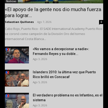
Noticias
«El apoyo de la gente nos dio mucha fuerza
para lograr...
Sebastian Quiñones
-
Ago 7, 2026
0
Cabo Rojo, Puerto Rico - El SADE International Academy Puerto Rico
se coronó como campeón de la División Oro del torneo
internacional Costa Blanca...
«No vamos a decepcionar a nadie»:
Fernando Reyes y su doble...
Ago 3, 2026
Islanders 2010: la última vez que Puerto
Rico brilló en Concacaf
Ago 5, 2026
El verdadero problema no es Infantino, es el
sistema
Ago 3, 2026