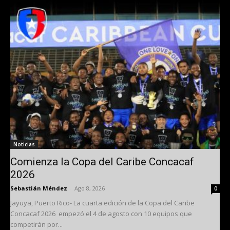
Noticias
Comienza la Copa del Caribe Concacaf
2026
Sebastián Méndez
-
Ago 8, 2026
0
Jayuya, Puerto Rico- La cuarta edición de la Copa del Caribe
Concacaf 2026 empezó el 4 de agosto con 10 equipos que
competirán por...