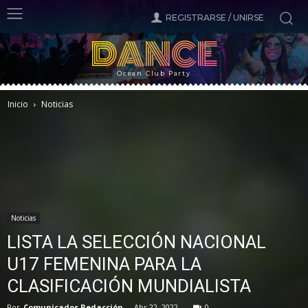
REGISTRARSE / UNIRSE
DANCE
Ocean Club Party
Inicio
Noticias
Noticias
LISTA LA SELECCIÓN NACIONAL
U17 FEMENINA PARA LA
CLASIFICACIÓN MUNDIALISTA
Por
Comunicados Redacción
-
Abr 22, 2022
0