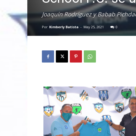
Joaquín Rodríguez y Babab Pichdad
Por
Kimberly Batista
-
May 25, 2021
0