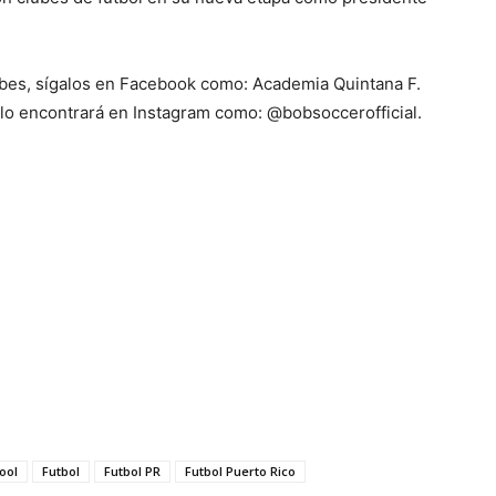
ubes, sígalos en Facebook como: Academia Quintana F.
 lo encontrará en Instagram como: @bobsoccerofficial.
ool
Futbol
Futbol PR
Futbol Puerto Rico