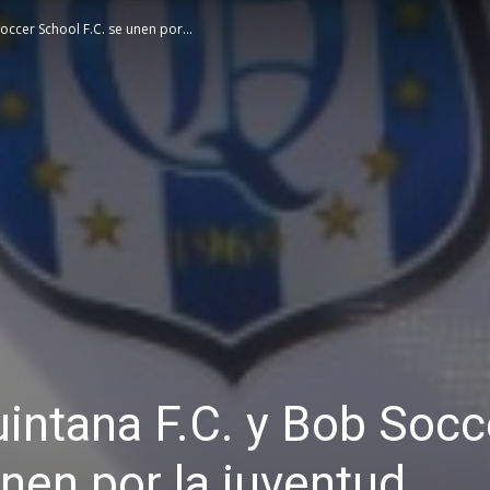
ccer School F.C. se unen por...
intana F.C. y Bob Socc
unen por la juventud