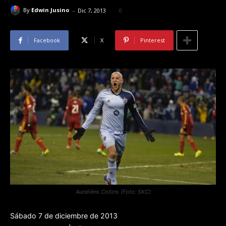
-
By
Edwin Jusino
Dic 7, 2013
0
Facebook
X
Pinterest
Aureliéns Collins (Foto: SKC)
Sábado 7 de diciembre de 2013