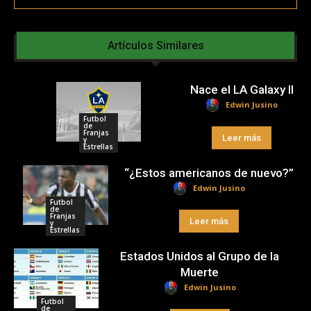
Artículos Similares
Nace el LA Galaxy II
Edwin Jusino
Futbol
de
Franjas
Leer más
y
Estrellas
“¿Estos americanos de nuevo?”
Edwin Jusino
Futbol
de
Franjas
Leer más
y
Estrellas
Estados Unidos al Grupo de la
Muerte
Edwin Jusino
Futbol
de